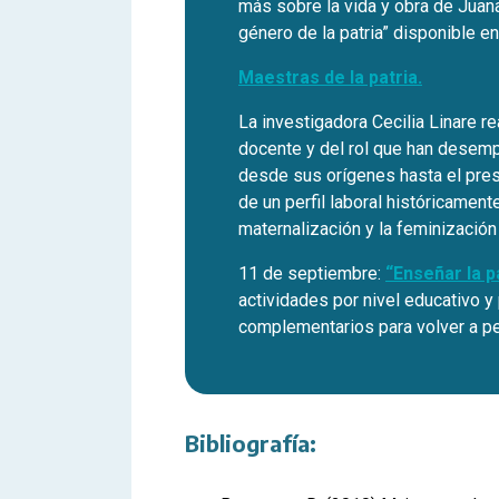
más sobre la vida y obra de Jua
género de la patria” disponible en
Maestras de la patria.
La investigadora Cecilia Linare re
docente y del rol que han desem
desde sus orígenes hasta el prese
de un perfil laboral históricamen
maternalización y la feminización
11 de septiembre:
“Enseñar la p
actividades por nivel educativo y
complementarios para volver a p
Bibliografía: