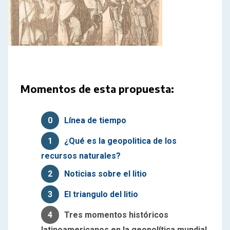
Momentos de esta propuesta:
0
Línea de tiempo
1
¿Qué es la geopolitica de los
recursos naturales?
2
Noticias sobre el litio
3
El triangulo del litio
4
Tres momentos históricos
latinoamericanos en la geopolítica mundial