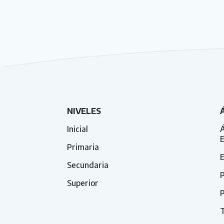
NIVELES
Inicial
Á
Primaria
E
Secundaria
P
Superior
P
T