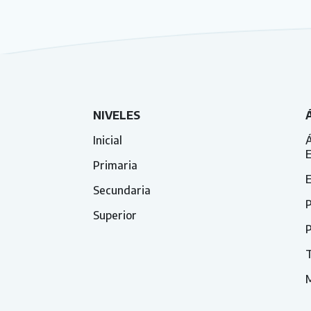
NIVELES
Inicial
Á
Primaria
E
Secundaria
P
Superior
P
T