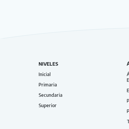
NIVELES
Inicial
Á
Primaria
E
Secundaria
P
Superior
P
T