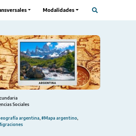
ansversales
Modalidades
cundaria
encias Sociales
eografía argentina
#Mapa argentino
igraciones