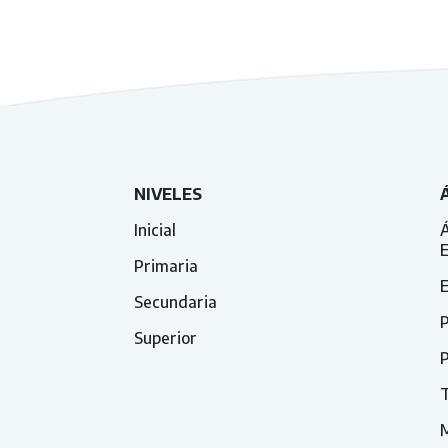
NIVELES
Inicial
Á
Primaria
E
Secundaria
P
Superior
P
T