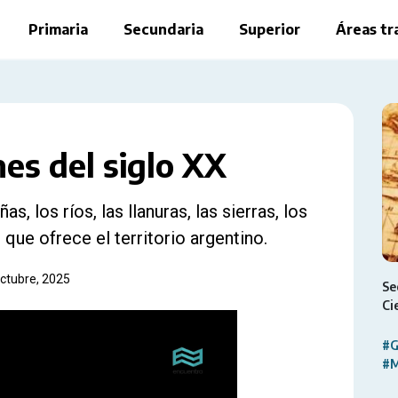
Primaria
Secundaria
Superior
Áreas tr
nes del siglo XX
s, los ríos, las llanuras, las sierras, los
 que ofrece el territorio argentino.
octubre, 2025
Se
Ci
#G
#M