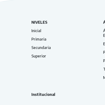
NIVELES
Inicial
Á
Primaria
E
Secundaria
P
Superior
P
T
Institucional