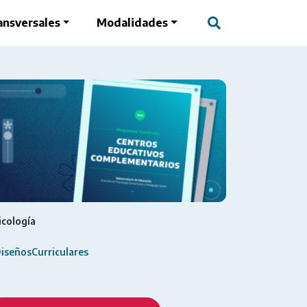
ansversales
Modalidades
icología
iseñosCurriculares