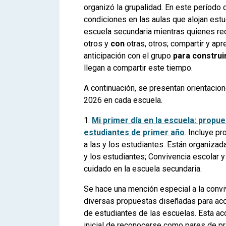
organizó la grupalidad. En este período d
condiciones en las aulas que alojan estu
escuela secundaria mientras quienes rec
otros y
con
otras, otros; compartir y apr
anticipación con el grupo
para construi
llegan a compartir este tiempo.
A continuación, se presentan orientacione
2026 en cada escuela.
1.
Mi primer día en la escuela: propue
estudiantes de primer año
. Incluye pr
a las y los estudiantes. Están organizad
y los estudiantes; Convivencia escolar y 
cuidado en la escuela secundaria.
Se hace una mención especial a la conviv
diversas propuestas diseñadas para aco
de estudiantes
de las escuelas. Esta ac
inicial de reconocerse como pares de p