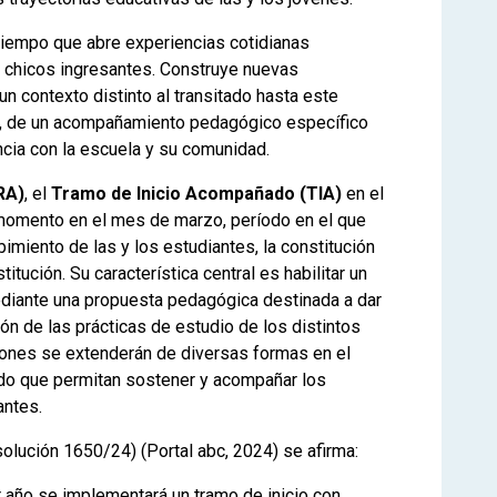
 tiempo que abre experiencias cotidianas
s chicos ingresantes. Construye nuevas
un contexto distinto al transitado hasta este
s, de un acompañamiento pedagógico específico
ncia con la escuela y su comunidad.
RA)
, el
Tramo de Inicio Acompañado (TIA)
en el
momento en el mes de marzo, período en el que
bimiento de las y los estudiantes, la constitución
itución. Su característica central es habilitar un
ediante una propuesta pedagógica destinada a dar
ión de las prácticas de estudio de los distintos
iones se extenderán de diversas formas en el
odo que permitan sostener y acompañar los
antes.
olución 1650/24) (Portal abc, 2024) se afirma:
r año se implementará un tramo de inicio con