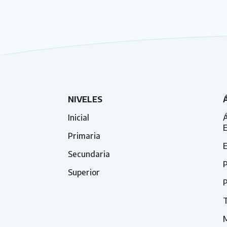
NIVELES
Inicial
Á
Primaria
E
Secundaria
P
Superior
P
T