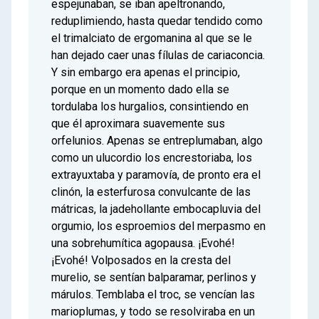
espejunaban, se iban apeltronando,
reduplimiendo, hasta quedar tendido como
el trimalciato de ergomanina al que se le
han dejado caer unas fílulas de cariaconcia.
Y sin embargo era apenas el principio,
porque en un momento dado ella se
tordulaba los hurgalios, consintiendo en
que él aproximara suavemente sus
orfelunios. Apenas se entreplumaban, algo
como un ulucordio los encrestoriaba, los
extrayuxtaba y paramovía, de pronto era el
clinón, la esterfurosa convulcante de las
mátricas, la jadehollante embocapluvia del
orgumio, los esproemios del merpasmo en
una sobrehumítica agopausa. ¡Evohé!
¡Evohé! Volposados en la cresta del
murelio, se sentían balparamar, perlinos y
márulos. Temblaba el troc, se vencían las
marioplumas, y todo se resolviraba en un