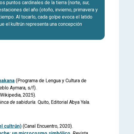
puntos cardinales de la tierra (norte, sur,
staciones del año (otoño, invierno, primavera y
tiempo. Al tocarlo, cada golpe evoca el latido
 que el kultrún representa una concepción
.
chakana
(Programa de Lengua y Cultura de
eblo Aymara, s/f).
Wikipedia, 2025).
inca de sabiduría.
Quito, Editorial Abya Yala.
l cultrún)
(Canal Encuentro, 2020).
puche: un microcosmo simbólico.
Revista