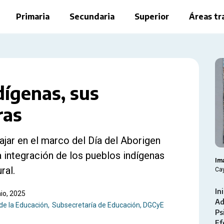
Primaria
Secundaria
Superior
Áreas tr
ígenas, sus
ras
ajar en el marco del Día del Aborigen
a integración de los pueblos indígenas
Im
ral.
Ca
Ini
nio, 2025
Ad
de la Educación
Subsecretaría de Educación, DGCyE
Ps
Ef