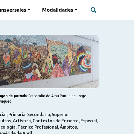
ansversales
Modalidades
agen de portada:
Fotografía de Amu Purrun de Jorge
yuqueo.
cial
Primaria
Secundaria
Superior
ultos
Artística
Contextos de Encierro
Especial
icología
Técnico Profesional
Ámbitos
eméride de Abril