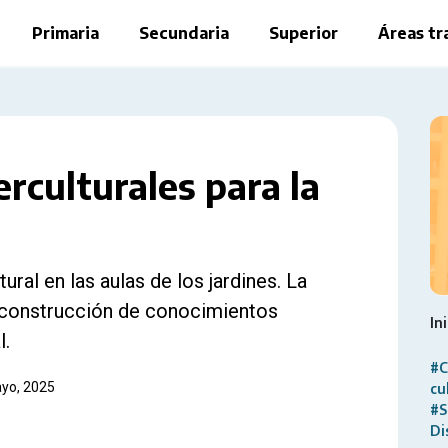
Primaria
Secundaria
Superior
Áreas tr
erculturales para la
ural en las aulas de los jardines. La
-construcción de conocimientos
Ini
l.
#C
ayo, 2025
cu
#S
Di