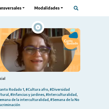
ansversales
Modalidades
cial
anto Rodado 1
#Cultura afro
#Diversidad
ltural
#Infancias y jardines
#Interculturalidad
emana de la interculturalidad
#Semana de la No
scriminación