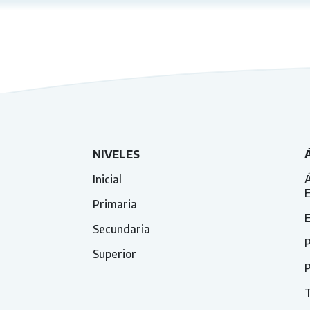
NIVELES
Inicial
Á
Primaria
E
Secundaria
P
Superior
P
T