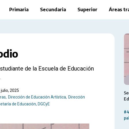
Primaria
Secundaria
Superior
Áreas tr
odio
estudiante de la Escuela de Educación
.
julio, 2025
Se
uras
Dirección de Educación Artística
Dirección
Ed
etaría de Educación, DGCyE
#4
pa