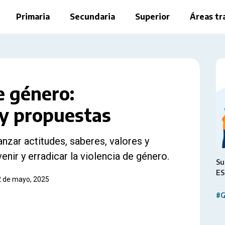
Primaria
Secundaria
Superior
Áreas tr
e género:
 y propuestas
anzar actitudes, saberes, valores y
enir y erradicar la violencia de género.
Su
ES
2 de mayo, 2025
#G