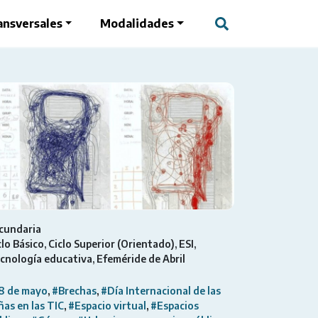
ansversales
Modalidades
cundaria
clo Básico
Ciclo Superior (Orientado)
ESI
cnología educativa
Efeméride de Abril
8 de mayo
#Brechas
#Día Internacional de las
ñas en las TIC
#Espacio virtual
#Espacios