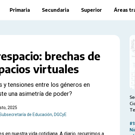
Primaria
Secundaria
Superior
Áreas tr
erespacio: brechas de
pacios virtuales
 y tensiones entre los géneros en
iste una asimetría de poder?
Se
Ci
osto, 2025
Te
Subsecretaría de Educación, DGCyE
#1
Ni
s en nuestra vida cotidiana. A diario, recurrimos a