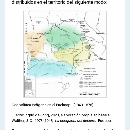
distribuidos en el territorio del siguiente modo:
de frontera
Las relaciones entre sociedades
indígenas y la sociedad hispano
criolla en los siglos XVI y XIX
2
Vida y relaciones entre indígenas e
hispano-criollos en la frontera sur en el
siglo XIX
Los indígenas de las pampas
Grupos, territorios y relaciones
Los intercambios comerciales
La diplomacia indígena
Los caciques o lonkos
Pueblos de frontera
Las estancias en los espacios de
Geopolítica indígena en el Puelmapu (1840-1878).
frontera
Fuente: Ingrid de Jong, 2023, elaboración propia en base a
Walther, J. C., 1973 [1948].
La conquista del desierto
. Eudeba.
3
Violencia estatal y violencia