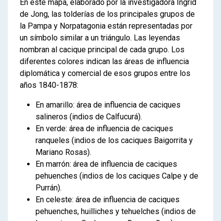
En este mapa, elaborado por la investigadora Ingrid
indígena en la frontera sur
de Jong, las tolderías de los principales grupos de
La expansión de la frontera
la Pampa y Norpatagonia están representadas por
criolla: fuertes y fortines
un símbolo similar a un triángulo. Las leyendas
Nuevas miradas sobre los
nombran al cacique principal de cada grupo. Los
malones
diferentes colores indican las áreas de influencia
100 años de cambios en la
diplomática y comercial de esos grupos entre los
frontera sur
años 1840-1878:
4
El fin de la frontera
En amarillo: área de influencia de caciques
La derrota de las comunidades
salineros (indios de Calfucurá).
indígenas
En verde: área de influencia de caciques
ranqueles (indios de los caciques Baigorrita y
Mariano Rosas).
En marrón: área de influencia de caciques
pehuenches (indios de los caciques Calpe y de
Purrán).
En celeste: área de influencia de caciques
pehuenches, huilliches y tehuelches (indios de