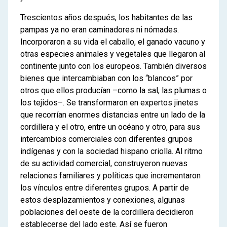
3
Violencia estatal y violencia
indígena en la frontera sur
Trescientos años después, los habitantes de las
pampas ya no eran caminadores ni nómades.
La expansión de la frontera
Incorporaron a su vida el caballo, el ganado vacuno y
criolla: fuertes y fortines
otras especies animales y vegetales que llegaron al
Nuevas miradas sobre los
continente junto con los europeos. También diversos
malones
bienes que intercambiaban con los “blancos” por
100 años de cambios en la
otros que ellos producían –como la sal, las plumas o
frontera sur
los tejidos–. Se transformaron en expertos jinetes
4
El fin de la frontera
que recorrían enormes distancias entre un lado de la
cordillera y el otro, entre un océano y otro, para sus
La derrota de las comunidades
intercambios comerciales con diferentes grupos
indígenas
indígenas y con la sociedad hispano criolla. Al ritmo
de su actividad comercial, construyeron nuevas
relaciones familiares y políticas que incrementaron
los vínculos entre diferentes grupos. A partir de
estos desplazamientos y conexiones, algunas
poblaciones del oeste de la cordillera decidieron
establecerse del lado este. Así se fueron