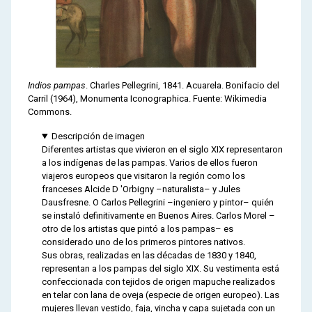
Indios pampas
. Charles Pellegrini, 1841. Acuarela. Bonifacio del
Carril (1964), Monumenta Iconographica. Fuente: Wikimedia
Commons.
Descripción de imagen
Diferentes artistas que vivieron en el siglo XIX representaron
a los indígenas de las pampas. Varios de ellos fueron
viajeros europeos que visitaron la región como los
franceses Alcide D 'Orbigny –naturalista– y Jules
Dausfresne. O Carlos Pellegrini –ingeniero y pintor– quién
se instaló definitivamente en Buenos Aires. Carlos Morel –
otro de los artistas que pintó a los pampas– es
considerado uno de los primeros pintores nativos.
Sus obras, realizadas en las décadas de 1830 y 1840,
representan a los pampas del siglo XIX. Su vestimenta está
confeccionada con tejidos de origen mapuche realizados
en telar con lana de oveja (especie de origen europeo). Las
mujeres llevan vestido, faja, vincha y capa sujetada con un