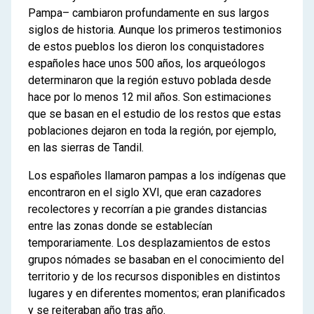
1
La conformación de una sociedad
Pampa– cambiaron profundamente en sus largos
de frontera
siglos de historia. Aunque los primeros testimonios
de estos pueblos los dieron los conquistadores
Las relaciones entre sociedades
españoles hace unos 500 años, los arqueólogos
indígenas y la sociedad hispano
determinaron que la región estuvo poblada desde
criolla en los siglos XVI y XIX
hace por lo menos 12 mil años. Son estimaciones
2
Vida y relaciones entre indígenas e
que se basan en el estudio de los restos que estas
poblaciones dejaron en toda la región, por ejemplo,
hispano-criollos en la frontera sur en el
en las sierras de Tandil.
siglo XIX
Los indígenas de las pampas
Los españoles llamaron pampas a los indígenas que
Grupos, territorios y relaciones
encontraron en el siglo XVI, que eran cazadores
Los intercambios comerciales
recolectores y recorrían a pie grandes distancias
La diplomacia indígena
entre las zonas donde se establecían
Los caciques o lonkos
temporariamente. Los desplazamientos de estos
Pueblos de frontera
grupos nómades se basaban en el conocimiento del
Las estancias en los espacios de
territorio y de los recursos disponibles en distintos
frontera
lugares y en diferentes momentos; eran planificados
y se reiteraban año tras año.