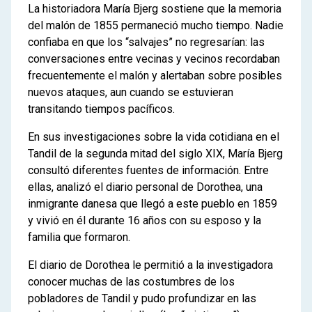
3
Violencia estatal y violencia
La historiadora María Bjerg sostiene que la memoria
indígena en la frontera sur
del malón de 1855 permaneció mucho tiempo. Nadie
confiaba en que los “salvajes” no regresarían: las
La expansión de la frontera
conversaciones entre vecinas y vecinos recordaban
criolla: fuertes y fortines
frecuentemente el malón y alertaban sobre posibles
Nuevas miradas sobre los
nuevos ataques, aun cuando se estuvieran
malones
transitando tiempos pacíficos.
100 años de cambios en la
frontera sur
En sus investigaciones sobre la vida cotidiana en el
Tandil de la segunda mitad del siglo XIX, María Bjerg
4
El fin de la frontera
consultó diferentes fuentes de información. Entre
La derrota de las comunidades
ellas, analizó el diario personal de Dorothea, una
indígenas
inmigrante danesa que llegó a este pueblo en 1859
y vivió en él durante 16 años con su esposo y la
familia que formaron.
El diario de Dorothea le permitió a la investigadora
conocer muchas de las costumbres de los
pobladores de Tandil y pudo profundizar en las