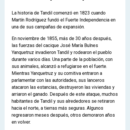
1
La conformación de una sociedad
de frontera
La historia de Tandil comenzó en 1823 cuando
Martín Rodríguez fundó el Fuerte Independencia en
Las relaciones entre sociedades
una de sus campañas de expansión.
indígenas y la sociedad hispano
criolla en los siglos XVI y XIX
En noviembre de 1855, más de 30 años después,
las fuerzas del cacique José María Bulnes
2
Vida y relaciones entre indígenas e
Yanquetruz invadieron Tandil y rodearon el pueblo
hispano-criollos en la frontera sur en el
durante varios días. Una parte de la población, con
siglo XIX
sus animales, alcanzó a refugiarse en el fuerte.
Los indígenas de las pampas
Mientras Yanquetruz y su comitiva entraron a
Grupos, territorios y relaciones
parlamentar con las autoridades, sus lanceros
Los intercambios comerciales
atacaron las estancias, destruyeron las viviendas y
La diplomacia indígena
arriaron el ganado. Después de este ataque, muchos
Los caciques o lonkos
habitantes de Tandil y sus alrededores se retiraron
Pueblos de frontera
hacia el norte, a tierras más seguras. Algunos
Las estancias en los espacios de
regresaron meses después, otros demoraron años
frontera
en volver.