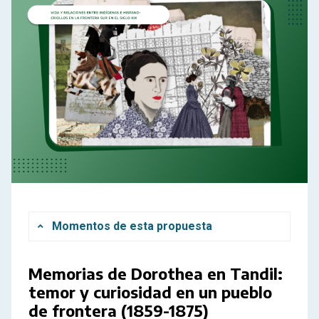
Momentos de esta propuesta
Memorias de Dorothea en Tandil:
0
Orientaciones para docentes
temor y curiosidad en un pueblo
Propuestas de trabajo para el aula
de frontera (1859-1875)