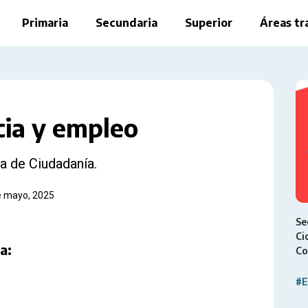
Primaria
Secundaria
Superior
Áreas tr
cia y empleo
a de Ciudadanía.
de mayo, 2025
Se
Ci
a:
Co
#E