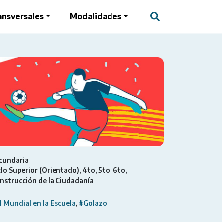
ansversales
Modalidades
cundaria
clo Superior (Orientado)
4to
5to
6to
nstrucción de la Ciudadanía
l Mundial en la Escuela
#Golazo