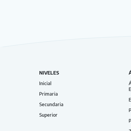
NIVELES
Inicial
Á
Primaria
E
Secundaria
P
Superior
P